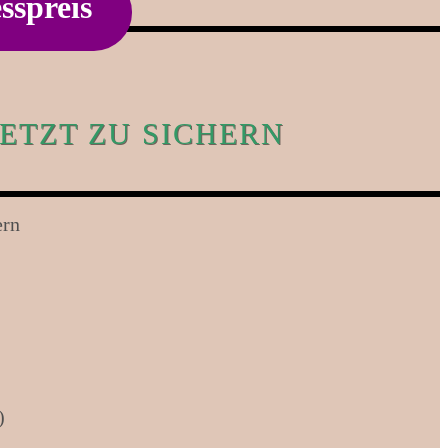
sspreis
ETZT ZU SICHERN
ern
)