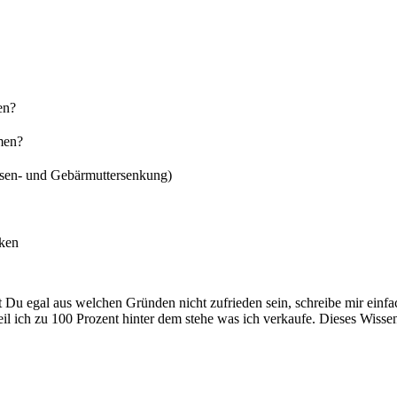
en?
men?
asen- und Gebärmuttersenkung)
rken
t Du egal aus welchen Gründen nicht zufrieden sein, schreibe mir ein
l ich zu 100 Prozent hinter dem stehe was ich verkaufe. Dieses Wissen