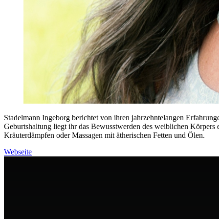
Stadelmann Ingeborg berichtet von ihren jahrzehntelangen Erfahr
Geburtshaltung liegt ihr das Bewusstwerden des weiblichen Körpers
Kräuterdämpfen oder Massagen mit ätherischen Fetten und Ölen.
Webseite