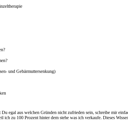
nzeltherapie
en?
men?
asen- und Gebärmuttersenkung)
rken
t Du egal aus welchen Gründen nicht zufrieden sein, schreibe mir ein
l ich zu 100 Prozent hinter dem stehe was ich verkaufe. Dieses Wissen